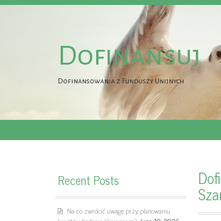
Dofinansuj
Dofinansowania z Funduszy Unijnych
Dof
Recent Posts
Sza
Na co zwrócić uwagę przy planowaniu
kosztów badania klinicznego?
June 10, 2026