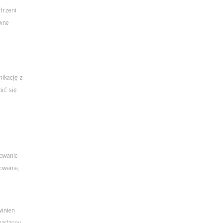
trzeni
ywne
ikację z
ić się
towanie
owania,
inien
rządzony