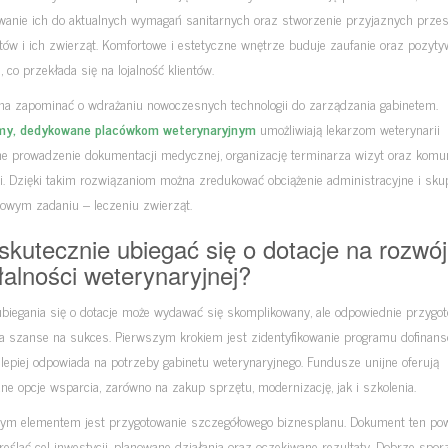
wanie ich do aktualnych wymagań sanitarnych oraz stworzenie przyjaznych przes
ntów i ich zwierząt. Komfortowe i estetyczne wnętrze buduje zaufanie oraz pozyt
, co przekłada się na lojalność klientów.
na zapominać o wdrażaniu nowoczesnych technologii do zarządzania gabinetem.
my, dedykowane placówkom weterynaryjnym
umożliwiają lekarzom weterynarii
ne prowadzenie dokumentacji medycznej, organizację terminarza wizyt oraz komun
i. Dzięki takim rozwiązaniom można zredukować obciążenie administracyjne i skup
zowym zadaniu – leczeniu zwierząt.
skutecznie ubiegać się o dotacje na rozwój
łalności weterynaryjnej?
ubiegania się o dotacje może wydawać się skomplikowany, ale odpowiednie przygo
a szanse na sukces. Pierwszym krokiem jest zidentyfikowanie programu dofinans
jlepiej odpowiada na potrzeby gabinetu weterynaryjnego. Fundusze unijne oferują
ne opcje wsparcia, zarówno na zakup sprzętu, modernizację, jak i szkolenia.
ym elementem jest przygotowanie szczegółowego biznesplanu. Dokument ten pow
reślać cel inwestycji, planowane działania oraz oczekiwane rezultaty. Dobrze spo