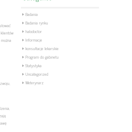
Badania
Badania rynku
estować
halodoctor
klientów
Informacje
o można
konsultacje lekarskie
Program do gabinetu
Statystyka
Uncategorized
Weterynarz
ozwoju,
zenia,
zają
rawę