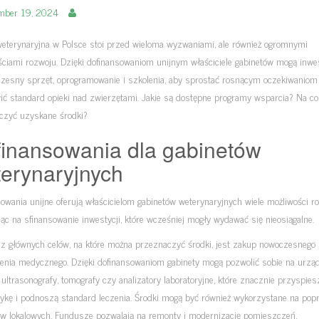
mber 19, 2024
weterynaryjna w Polsce stoi przed wieloma wyzwaniami, ale również ogromnymi
ściami rozwoju. Dzięki dofinansowaniom unijnym właściciele gabinetów mogą inw
zesny sprzęt, oprogramowanie i szkolenia, aby sprostać rosnącym oczekiwaniom 
wić standard opieki nad zwierzętami. Jakie są dostępne programy wsparcia? Na c
czyć uzyskane środki?
inansowania dla gabinetów
erynaryjnych
owania unijne oferują właścicielom gabinetów weterynaryjnych wiele możliwości r
ąc na sfinansowanie inwestycji, które wcześniej mogły wydawać się nieosiągalne.
z głównych celów, na które można przeznaczyć środki, jest zakup nowoczesnego
enia medycznego. Dzięki dofinansowaniom gabinety mogą pozwolić sobie na urząd
k ultrasonografy, tomografy czy analizatory laboratoryjne, które znacznie przyspies
tykę i podnoszą standard leczenia. Środki mogą być również wykorzystane na pop
w lokalowych. Fundusze pozwalają na remonty i modernizację pomieszczeń,