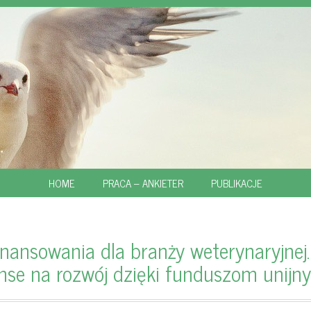
SKIP
HOME
PRACA – ANKIETER
PUBLIKACJE
TO
CONTENT
inansowania dla branży weterynaryjnej.
nse na rozwój dzięki funduszom unijn