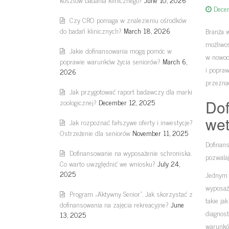
Dece
Czy CRO pomaga w znalezieniu ośrodków
do badań klinicznych?
March 18, 2026
Branża 
możliwo
Jakie dofinansowania mogą pomóc w
w nowoc
poprawie warunków życia seniorów?
March 6,
i popra
2026
przezna
Jak przygotować raport badawczy dla marki
zoologicznej?
December 12, 2025
Dof
wet
Jak rozpoznać fałszywe oferty i inwestycje?
Ostrzeżenie dla seniorów
November 11, 2025
Dofinans
Dofinansowanie na wyposażenie schroniska.
pozwalaj
Co warto uwzględnić we wniosku?
July 24,
2025
Jednym 
wyposaż
Program „Aktywny Senior”. Jak skorzystać z
takie ja
dofinansowania na zajęcia rekreacyjne?
June
diagnos
13, 2025
warunkó