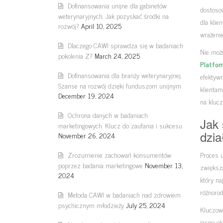
Dofinansowania unijne dla gabinetów
dostoso
weterynaryjnych. Jak pozyskać środki na
dla klie
rozwój?
April 10, 2025
wrażenie
Dlaczego CAWI sprawdza się w badaniach
Nie moż
pokolenia Z?
March 24, 2025
Platfor
Dofinansowania dla branży weterynaryjnej.
efektyw
Szanse na rozwój dzięki funduszom unijnym
klientam
December 19, 2024
na kluc
Ochrona danych w badaniach
Jak 
marketingowych. Klucz do zaufania i sukcesu
dzia
November 26, 2024
Zrozumienie zachowań konsumentów
Proces 
poprzez badania marketingowe
November 13,
zwiększ
2024
który na
różnorod
Metoda CAWI w badaniach nad zdrowiem
psychicznym młodzieży
July 25, 2024
Kluczow
jasno ok