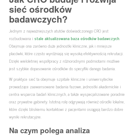
sieć ośrodków
badawczych?
Jednym z najważniejszych atutów doświadczonego CRO jest
rozbudowana i
stale aktualizowana baza ośrodków badawczych
.
Obejmuje ona zarówno duże jednostki kliniczne, jak i mniejsze
placówki, które często wyróżniają się wysoką efektywnością rekrutacji.
Dzięki wieloletniej współpracy z różnorodnymi podmiotami możliwe
jest szybkie dopasowanie ośrodków do specyfiki danego badania.
W praktyce sieć ta obejmuje szpitale kliniczne i uniwersyteckie
prowadzące zaawansowane badania fazowe, jednostki akademickie i
centra wsparcia badań klinicznych, a także wyspecjalizowane poradnie
oraz prywatne gabinety. Istotną rolę odgrywają również ośrodki lokalne,
które dzięki bliskiemu kontaktowi z pacjentami osiągają bardzo dobre
wyniki rekrutacyjne.
Na czym polega analiza