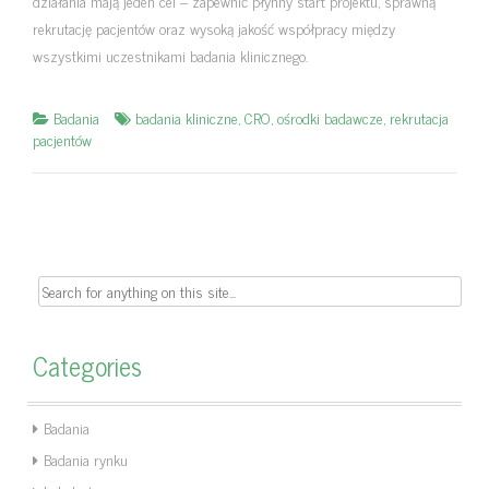
działania mają jeden cel – zapewnić płynny start projektu, sprawną
rekrutację pacjentów oraz wysoką jakość współpracy między
wszystkimi uczestnikami badania klinicznego.
Badania
badania kliniczne
,
CRO
,
ośrodki badawcze
,
rekrutacja
pacjentów
Search
for:
Categories
Badania
Badania rynku