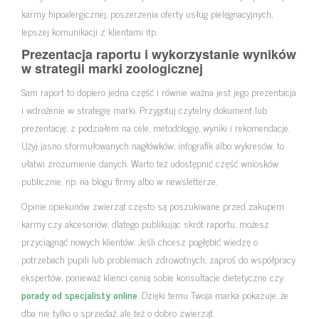
karmy hipoalergicznej, poszerzenia oferty usług pielęgnacyjnych,
lepszej komunikacji z klientami itp.
Prezentacja raportu i wykorzystanie wyników
w strategii marki zoologicznej
Sam raport to dopiero jedna część i równie ważna jest jego prezentacja
i wdrożenie w strategię marki. Przygotuj czytelny dokument lub
prezentację: z podziałem na cele, metodologię, wyniki i rekomendacje.
Użyj jasno sformułowanych nagłówków, infografik albo wykresów, to
ułatwi zrozumienie danych. Warto też udostępnić część wniosków
publicznie, np. na blogu firmy albo w newsletterze.
Opinie opiekunów zwierząt często są poszukiwane przed zakupem
karmy czy akcesoriów, dlatego publikując skrót raportu, możesz
przyciągnąć nowych klientów. Jeśli chcesz pogłębić wiedzę o
potrzebach pupili lub problemach zdrowotnych, zaproś do współpracy
ekspertów, ponieważ klienci cenią sobie konsultacje dietetyczne czy
porady od specjalisty online
. Dzięki temu Twoja marka pokazuje, że
dba nie tylko o sprzedaż, ale też o dobro zwierząt.