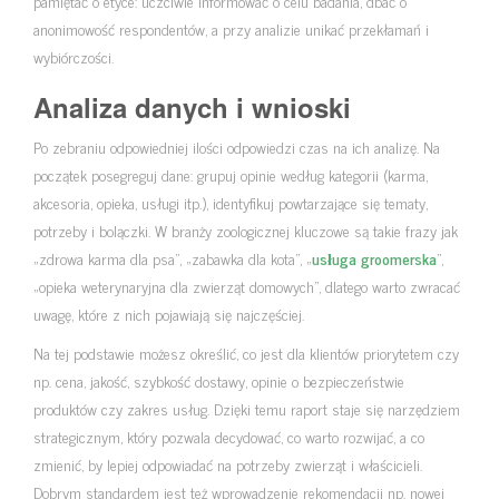
pamiętać o etyce: uczciwie informować o celu badania, dbać o
anonimowość respondentów, a przy analizie unikać przekłamań i
wybiórczości.
Analiza danych i wnioski
Po zebraniu odpowiedniej ilości odpowiedzi czas na ich analizę. Na
początek posegreguj dane: grupuj opinie według kategorii (karma,
akcesoria, opieka, usługi itp.), identyfikuj powtarzające się tematy,
potrzeby i bolączki. W branży zoologicznej kluczowe są takie frazy jak
„zdrowa karma dla psa”, „zabawka dla kota”, „
usługa groomerska
”,
„opieka weterynaryjna dla zwierząt domowych”, dlatego warto zwracać
uwagę, które z nich pojawiają się najczęściej.
Na tej podstawie możesz określić, co jest dla klientów priorytetem czy
np. cena, jakość, szybkość dostawy, opinie o bezpieczeństwie
produktów czy zakres usług. Dzięki temu raport staje się narzędziem
strategicznym, który pozwala decydować, co warto rozwijać, a co
zmienić, by lepiej odpowiadać na potrzeby zwierząt i właścicieli.
Dobrym standardem jest też wprowadzenie rekomendacji np. nowej