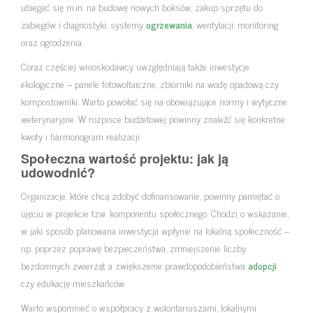
ubiegać się m.in. na budowę nowych boksów, zakup sprzętu do
zabiegów i diagnostyki, systemy
ogrzewania
, wentylacji, monitoring
oraz ogrodzenia.
Coraz częściej wnioskodawcy uwzględniają także inwestycje
ekologiczne – panele fotowoltaiczne, zbiorniki na wodę opadową czy
kompostowniki. Warto powołać się na obowiązujące normy i wytyczne
weterynaryjne. W rozpisce budżetowej powinny znaleźć się konkretne
kwoty i harmonogram realizacji.
Społeczna wartość projektu: jak ją
udowodnić?
Organizacje, które chcą zdobyć dofinansowanie, powinny pamiętać o
ujęciu w projekcie tzw. komponentu społecznego. Chodzi o wskazanie,
w jaki sposób planowana inwestycja wpłynie na lokalną społeczność –
np. poprzez poprawę bezpieczeństwa, zmniejszenie liczby
bezdomnych zwierząt a zwiększenie prawdopodobieństwa
adopcji
czy edukację mieszkańców.
Warto wspomnieć o współpracy z wolontariuszami, lokalnymi