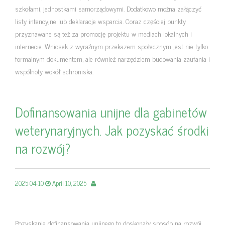
szkołami, jednostkami samorządowymi. Dodatkowo można załączyć
listy intencyjne lub deklaracje wsparcia. Coraz częściej punkty
przyznawane są też za promocję projektu w mediach lokalnych i
internecie. Wniosek z wyraźnym przekazem społecznym jest nie tylko
formalnym dokumentem, ale również narzędziem budowania zaufania i
wspólnoty wokół schroniska.
Dofinansowania unijne dla gabinetów
weterynaryjnych. Jak pozyskać środki
na rozwój?
2025-04-10
April 10, 2025
Pozyskanie dofinansowania unijnego to doskonały sposób na rozwój