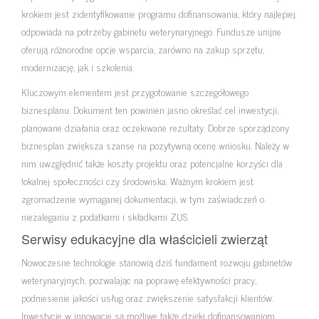
krokiem jest zidentyfikowanie programu dofinansowania, który najlepiej
odpowiada na potrzeby gabinetu weterynaryjnego. Fundusze unijne
oferują różnorodne opcje wsparcia, zarówno na zakup sprzętu,
modernizację, jak i szkolenia.
Kluczowym elementem jest przygotowanie szczegółowego
biznesplanu. Dokument ten powinien jasno określać cel inwestycji,
planowane działania oraz oczekiwane rezultaty. Dobrze sporządzony
biznesplan zwiększa szanse na pozytywną ocenę wniosku. Należy w
nim uwzględnić także koszty projektu oraz potencjalne korzyści dla
lokalnej społeczności czy środowiska. Ważnym krokiem jest
zgromadzenie wymaganej dokumentacji, w tym zaświadczeń o
niezaleganiu z podatkami i składkami ZUS.
Serwisy edukacyjne dla właścicieli zwierząt
Nowoczesne technologie stanowią dziś fundament rozwoju gabinetów
weterynaryjnych, pozwalając na poprawę efektywności pracy,
podniesienie jakości usług oraz zwiększenie satysfakcji klientów.
Inwestycje w innowacje są możliwe także dzięki dofinansowaniom,