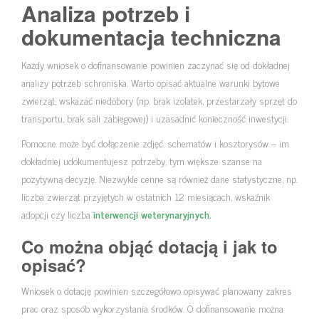
Analiza potrzeb i
dokumentacja techniczna
Każdy wniosek o dofinansowanie powinien zaczynać się od dokładnej
analizy potrzeb schroniska. Warto opisać aktualne warunki bytowe
zwierząt, wskazać niedobory (np. brak izolatek, przestarzały sprzęt do
transportu, brak sali zabiegowej) i uzasadnić konieczność inwestycji.
Pomocne może być dołączenie zdjęć, schematów i kosztorysów – im
dokładniej udokumentujesz potrzeby, tym większe szanse na
pozytywną decyzję. Niezwykle cenne są również dane statystyczne, np.
liczba zwierząt przyjętych w ostatnich 12 miesiącach, wskaźnik
adopcji czy liczba
interwencji weterynaryjnych.
Co można objąć dotacją i jak to
opisać?
Wniosek o dotację powinien szczegółowo opisywać planowany zakres
prac oraz sposób wykorzystania środków. O dofinansowanie można