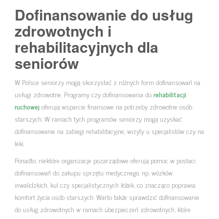
Dofinansowanie do usług
zdrowotnych i
rehabilitacyjnych dla
seniorów
W Polsce seniorzy mogą skorzystać z różnych form dofinansowań na
usługi zdrowotne. Programy czy dofinansowania do
rehabilitacji
ruchowej
oferują wsparcie finansowe na potrzeby zdrowotne osób
starszych. W ramach tych programów seniorzy mogą uzyskać
dofinansowanie na zabiegi rehabilitacyjne, wizyty u specjalistów czy na
leki.
Ponadto, niektóre organizacje pozarządowe oferują pomoc w postaci
dofinansowań do zakupu sprzętu medycznego, np. wózków
inwalidzkich, kul czy specjalistycznych łóżek, co znacząco poprawia
komfort życia osób starszych. Warto także sprawdzić dofinansowanie
do usług zdrowotnych w ramach ubezpieczeń zdrowotnych, które