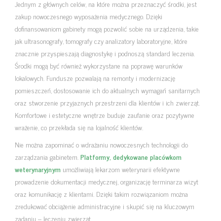
Jednym z głównych celów, na które można przeznaczyć środki, jest
zakup nowoczesnego wyposażenia medycznego. Dzięki
dofinansowaniom gabinety mogą pozwolić sobie na urządzenia, takie
jak ultrasonografy, tomografy czy analizatory laboratoryjne, które
znacznie przyspieszają diagnostykę i podnoszą standard leczenia.
Środki mogą być również wykorzystane na poprawę warunków
lokalowych. Fundusze pozwalają na remonty i modernizację
pomieszczeń, dostosowanie ich do aktualnych wymagań sanitarnych
oraz stworzenie przyjaznych przestrzeni dla klientów i ich zwierząt.
Komfortowe i estetyczne wnętrze buduje zaufanie oraz pozytywne
wrażenie, co przekłada się na lojalność klientów.
Nie można zapominać o wdrażaniu nowoczesnych technologii do
zarządzania gabinetem.
Platformy, dedykowane placówkom
weterynaryjnym
umożliwiają lekarzom weterynarii efektywne
prowadzenie dokumentacji medycznej, organizację terminarza wizyt
oraz komunikację z klientami. Dzięki takim rozwiązaniom można
zredukować obciążenie administracyjne i skupić się na kluczowym
zadaniu – leczeniu zwierząt.