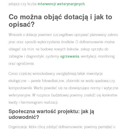
adopcji czy liczba
interwencji weterynaryjnych.
Co można objąć dotacją i jak to
opisać?
Wniosek o dotację powinien szczegółowo opisywać planowany zakres
prac oraz sposób wykorzystania środków. O dofinansowanie można
ubiegać się m.in. na budowę nowych boksów, zakup sprzętu do
zabiegów i diagnostyki, systemy
ogrzewania
, wentylacji, monitoring
oraz ogrodzenia.
Coraz częściej wnioskodawcy uwzględniają także inwestycje
ekologiczne – panele fotowoltaiczne, zbiorniki na wodę opadową czy
kompostowniki. Warto powołać się na obowiązujące normy i wytyczne
weterynaryjne. W rozpisce budżetowej powinny znaleźć się konkretne
kwoty i harmonogram realizacji.
Społeczna wartość projektu: jak ją
udowodnić?
Organizacje, które chcą zdobyć dofinansowanie, powinny pamiętać o