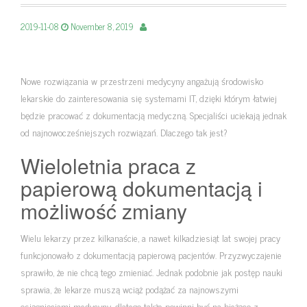
2019-11-08
November 8, 2019
Nowe rozwiązania w przestrzeni medycyny angażują środowisko
lekarskie do zainteresowania się systemami IT, dzięki którym łatwiej
będzie pracować z dokumentacją medyczną. Specjaliści uciekają jednak
od najnowocześniejszych rozwiązań. Dlaczego tak jest?
Wieloletnia praca z
papierową dokumentacją i
możliwość zmiany
Wielu lekarzy przez kilkanaście, a nawet kilkadziesiąt lat swojej pracy
funkcjonowało z dokumentacją papierową pacjentów. Przyzwyczajenie
sprawiło, że nie chcą tego zmieniać. Jednak podobnie jak postęp nauki
sprawia, że lekarze muszą wciąż podążać za najnowszymi
osiągnięciami medycyny, dlatego także powinni być na bieżąco z