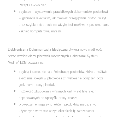
Recept i e-Zwolnień,
szybsze – wystawienie prawidłowych dokumentów pacjentowi
w gabinecie lekarskim, jak również przeglądanie historii wizyt
oraz szybka rejestracja na wizytę jest możliwa z poziomu paru
kliknięć komputerowej myszki.
Elektroniczna Dokumentacja Medyczna
otwiera nowe możliwości
przed właścicielami placówek medycznych i lekarzami. System
®
Medfile
EDM pozwala na:
szybką i samodzielną e-Rejestrację pacjentów, która umożliwia
skrócenie kolejek w placówce i zniwelowanie połączeń poza
godzinami pracy placówki,
możliwość zbudowania własnych kart wizyt lekarskich
dopasowanych do specyfiki pracy lekarza,
prowadzenie magazynu leków i produktów medycznych
używanych w trakcie wizyt lekarskich tj.: szczepionki
żywe/inaktywowane, strzykawki, igły, kleszcze, rękawiczki