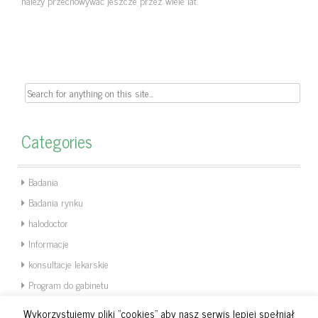
należy przechowywać jeszcze przez wiele lat.
Search
for:
Categories
Badania
Badania rynku
halodoctor
Informacje
konsultacje lekarskie
Program do gabinetu
Statystyka
Wykorzystujemy pliki "cookies" aby nasz serwis lepiej spełniał