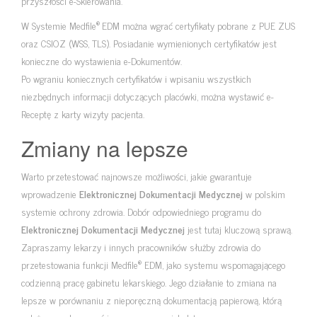
przyszłości e-Skierowania.
®
W Systemie Medfile
EDM można wgrać certyfikaty pobrane z PUE ZUS
oraz CSIOZ (WSS, TLS). Posiadanie wymienionych certyfikatów jest
konieczne do wystawienia e-Dokumentów.
Po wgraniu koniecznych certyfikatów i wpisaniu wszystkich
niezbędnych informacji dotyczących placówki, można wystawić e-
Receptę z karty wizyty pacjenta.
Zmiany na lepsze
Warto przetestować najnowsze możliwości, jakie gwarantuje
wprowadzenie
Elektronicznej Dokumentacji Medycznej
w polskim
systemie ochrony zdrowia. Dobór odpowiedniego programu do
Elektronicznej Dokumentacji Medycznej
jest tutaj kluczową sprawą.
Zapraszamy lekarzy i innych pracowników służby zdrowia do
®
przetestowania funkcji Medfile
EDM, jako systemu wspomagającego
codzienną pracę gabinetu lekarskiego. Jego działanie to zmiana na
lepsze w porównaniu z nieporęczną dokumentacją papierową, którą