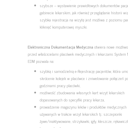
szybsze – wystawienie prawidłowych dokumentów pacj
gabinecie lekarskim, jak również przeglądanie historii wi
szybka rejestracja na wizytę jest możliwa z poziomu pa
kliknięć komputerowej myszki.
Elektroniczna Dokumentacja Medyczna
otwiera nowe możliwo
przed właścicielami placówek medycznych i lekarzami. System M
EDM pozwala na:
szybką i samodzielną e-Rejestrację pacjentów, która umo
skrócenie kolejek w placówce i zniwelowanie połączeń p
godzinami pracy placówki,
możliwość zbudowania własnych kart wizyt lekarskich
dopasowanych do specyfiki pracy lekarza,
prowadzenie magazynu leków i produktów medycznych
używanych w trakcie wizyt lekarskich tj.: szczepionki
żywe/inaktywowane, strzykawki, igły, kleszcze, rękawiczk