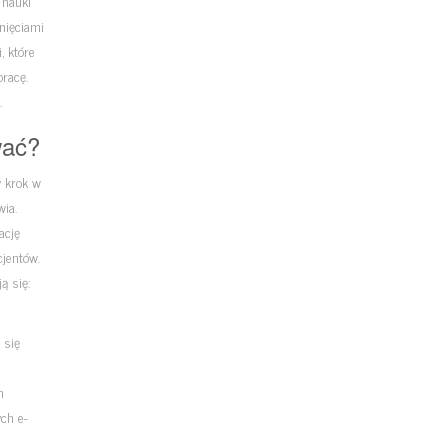
 nauki
nięciami
, które
racę.
.
wać?
y krok w
ia.
ację
jentów.
ą się:
 się
m
ych e-