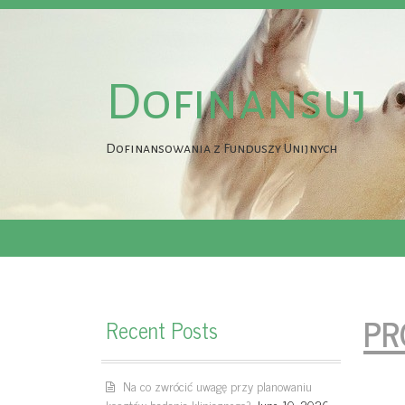
Dofinansuj
Dofinansowania z Funduszy Unijnych
PR
Recent Posts
Na co zwrócić uwagę przy planowaniu
kosztów badania klinicznego?
June 10, 2026