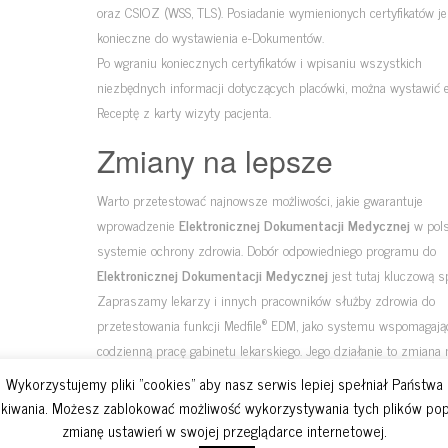
oraz CSIOZ (WSS, TLS). Posiadanie wymienionych certyfikatów je
konieczne do wystawienia e-Dokumentów.
Po wgraniu koniecznych certyfikatów i wpisaniu wszystkich
niezbędnych informacji dotyczących placówki, można wystawić e
Receptę z karty wizyty pacjenta.
Zmiany na lepsze
Warto przetestować najnowsze możliwości, jakie gwarantuje
wprowadzenie
Elektronicznej Dokumentacji Medycznej
w pol
systemie ochrony zdrowia. Dobór odpowiedniego programu do
Elektronicznej Dokumentacji Medycznej
jest tutaj kluczową s
Zapraszamy lekarzy i innych pracowników służby zdrowia do
®
przetestowania funkcji Medfile
EDM, jako systemu wspomagają
codzienną pracę gabinetu lekarskiego. Jego działanie to zmiana 
lepsze w porównaniu z nieporęczną dokumentacją papierową, kt
Wykorzystujemy pliki "cookies" aby nasz serwis lepiej spełniał Państwa
należy przechowywać jeszcze przez wiele lat.
kiwania. Możesz zablokować możliwość wykorzystywania tych plików po
zmianę ustawień w swojej przeglądarce internetowej.