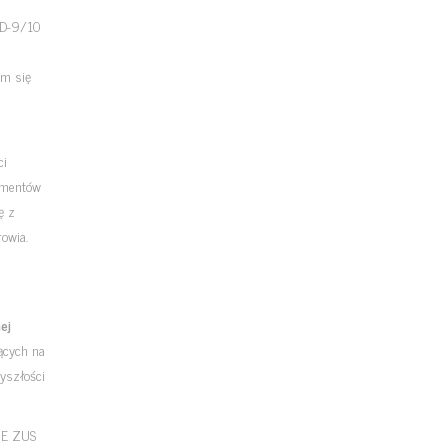
ICD-9/10
ym się
ci
ementów
ę z
owia.
ej
ących na
yszłości
UE ZUS