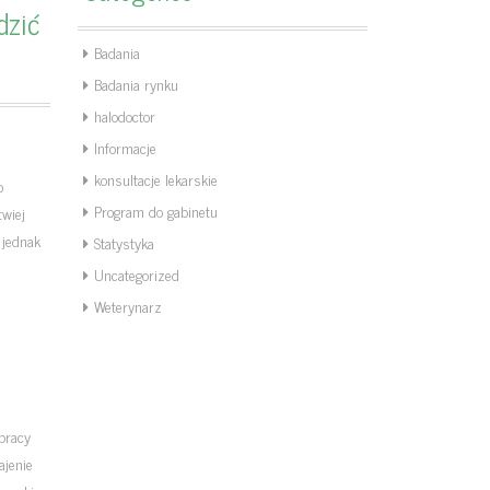
dzić
Badania
Badania rynku
halodoctor
Informacje
konsultacje lekarskie
o
Program do gabinetu
twiej
 jednak
Statystyka
Uncategorized
Weterynarz
i
 pracy
ajenie