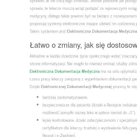
sprawiło, że nie chcą tego zmieniać. Jednak podobnie jak postęp
sprawia, że lekarze muszą wciąż podążać za najnowszymi osiąg
medycyny, dlatego także powinni być na bieżąco z rozwiązaniami
proponują systemy elektroniczne mające ułatwić im codzienną p
Takim systemem jest
Elektroniczna Dokumentacja Medyczna
Łatwo o zmiany, jak się dostoso
Aktualnie w każdej dziedzinie życia społecznego widać znacząc
stronę informatyzacji. Nie mogło to również ominąć służby zdrow
Elektroniczna Dokumentacja Medyczna
ma na celu optymaliz
czasu pracy lekarzy związaną z wypełnianiem dokumentacji pac
Dzięki
Elektronicznej Dokumentacji Medycznej
procesy te staj
bardziej zautomatyzowane,
bezpieczniejsze dla pacjenta (dzięki e-Recepcie redukuje
możliwość pomyłki nazwy leku w aptece niemal do „0”),
lepiej kontrolowane, dzięki zabezpieczeniom i specjalny
certyfikatom dla lekarzy, trudniej o wystawienie fałszyw
Recept i e-Zwolnień,