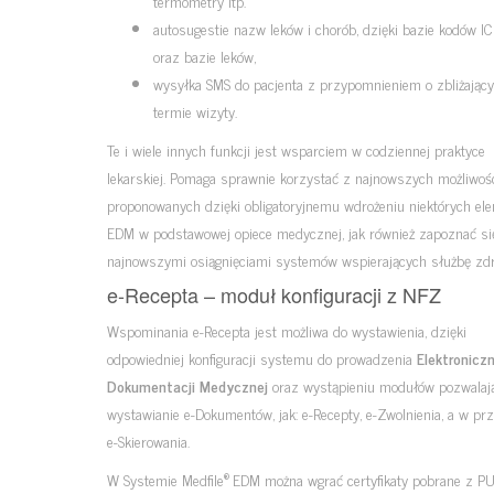
termometry itp.
autosugestie nazw leków i chorób, dzięki bazie kodów 
oraz bazie leków,
wysyłka SMS do pacjenta z przypomnieniem o zbliżając
termie wizyty.
Te i wiele innych funkcji jest wsparciem w codziennej praktyce
lekarskiej. Pomaga sprawnie korzystać z najnowszych możliwoś
proponowanych dzięki obligatoryjnemu wdrożeniu niektórych el
EDM w podstawowej opiece medycznej, jak również zapoznać si
najnowszymi osiągnięciami systemów wspierających służbę zdr
e-Recepta – moduł konfiguracji z NFZ
Wspominania e-Recepta jest możliwa do wystawienia, dzięki
odpowiedniej konfiguracji systemu do prowadzenia
Elektroniczn
Dokumentacji Medycznej
oraz wystąpieniu modułów pozwalaj
wystawianie e-Dokumentów, jak: e-Recepty, e-Zwolnienia, a w prz
e-Skierowania.
®
W Systemie Medfile
EDM można wgrać certyfikaty pobrane z P