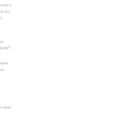
entowi w
zyt oraz
ru
ści
®
edfile
żliwia
oza
i jałowe,