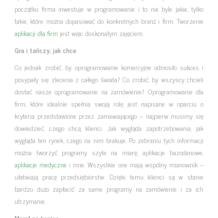
początku firma inwestuje w programowanie i to nie byle jakie, tylko
takie, które można dopasować do konkretnych branż i firm. Tworzenie
aplikacji dla firm
jest więc doskonałym zajęciem.
Gra i tańczy, jak chce
Co jednak zrobić, by oprogramowanie komercyjne odniosło sukces i
posypały się zlecenia z całego świata? Co zrobić, by wszyscy chcieli
dostać nasze oprogramowanie na zamówienie? Oprogramowanie dla
firm, które idealnie spełnia swoją rolę, jest napisane w oparciu o
kryteria przedstawione przez zamawiającego – najpierw musimy się
dowiedzieć, czego chcą klienci. Jak wygląda zapotrzebowania, jak
wygląda ten rynek, czego na nim brakuje. Po zebraniu tych informacji
można tworzyć programy szyte na miarę, aplikacje bazodanowe,
aplikacje medyczne
i inne. Wszystkie one mają wspólny mianownik –
ułatwiają pracę przedsiębiorstw. Dzięki temu klienci są w stanie
bardzo dużo zapłacić za same programy na zamówienie i za ich
utrzymanie.
Morał na koniec