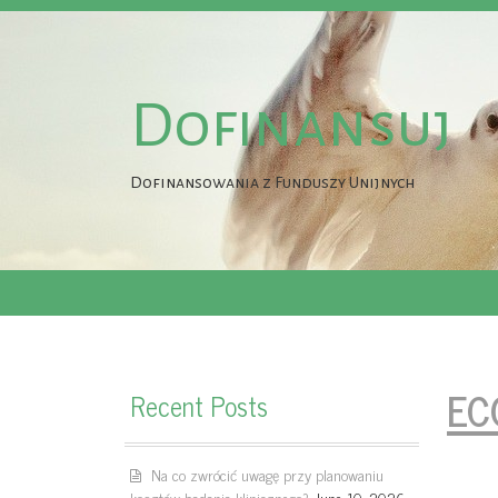
Dofinansuj
Dofinansowania z Funduszy Unijnych
EC
Recent Posts
Na co zwrócić uwagę przy planowaniu
kosztów badania klinicznego?
June 10, 2026