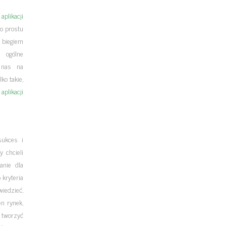
i
aplikacji
o prostu
 biegiem
 ogólne
 nas na
ko takie,
e
aplikacji
sukces i
 chcieli
anie dla
 kryteria
iedzieć,
en rynek,
 tworzyć