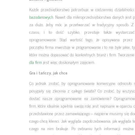
Każde przedsiębiorstwo potrzebuje w codziennej działalnośc
bazodanowych
. Nawet dla mikroprzedsiębiorstwa danych jest p
za dużo, żeby móc je przetwarzać w tradycyjny sposób. Z
czasu, i to dość szybko, przestaje także wystarczać
oprogramowanie. Stąd wartość tego, że opisywana przez
początku firma inwestuje w programowanie i to nie byle jakie, tyl
które można dopasować do konkretnych branż i firm. Tworzeni
dla firm
jest więc doskonałym zajęciem.
Gra i tańczy, jak chce
Co jednak zrobić, by oprogramowanie komercyjne odniosło 
posypały się zlecenia z całego świata? Co zrobić, by wszyscy
dostać nasze oprogramowanie na zamówienie? Oprogramow
firm, które idealnie spełnia swoją rolę, jest napisane w oparciu o
przedstawione przez zamawiającego – najpierw musimy się dow
czego chcą klienci. Jak wygląda zapotrzebowania, jak wygląda t
czego na nim brakuje. Po zebraniu tych informacji można