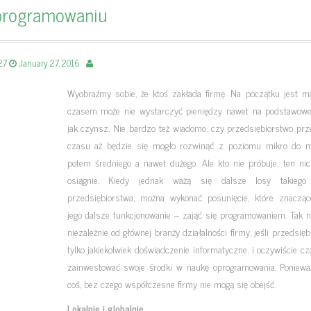
programowaniu
-27
January 27, 2016
Wyobraźmy sobie, że ktoś zakłada firmę. Na początku jest ma
czasem może nie wystarczyć pieniędzy nawet na podstawowe
jak czynsz. Nie bardzo też wiadomo, czy przedsiębiorstwo prz
czasu aż będzie się mogło rozwinąć z poziomu mikro do m
potem średniego a nawet dużego. Ale kto nie próbuje, ten nic
osiągnie. Kiedy jednak ważą się dalsze losy takiego
przedsiębiorstwa, można wykonać posunięcie, które znacząc
jego dalsze funkcjonowanie – zająć się programowaniem. Tak 
niezależnie od głównej branży działalności firmy, jeśli przedsię
tylko jakiekolwiek doświadczenie informatyczne, i oczywiście c
zainwestować swoje środki w naukę oprogramowania. Ponieważ
coś, bez czego współczesne firmy nie mogą się obejść.
Lokalnie i globalnie