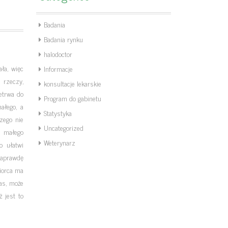
Badania
Badania rynku
halodoctor
ła, więc
Informacje
 rzeczy,
konsultacje lekarskie
etrwa do
Program do gabinetu
ałego, a
Statystyka
zego nie
Uncategorized
 małego
Weterynarz
o ułatwi
naprawdę
biorca ma
zas, może
 jest to