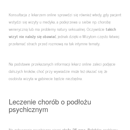
Konsultacja z lekarzem online sprawdzi się również wtedy, gdy pacjent
wstydzi się wizyty u medyka, a podejrzewa u siebie np. chorobę
weneryczną lub ma problemy natury seksualnej. Oczywiście
takich
wizyt nie należy się obawiać
, jednak dzięki e-Wizytom często łatwiej
przełamać strach przed rozmową na tak intymne tematy.
Na podstawie przekazanych informacji lekarz online zaleci podjęcie
dalszych kroków, choć przy wywiadzie może też okazać się, że
osobista wizyta w gabinecie będzie niezbędna.
Leczenie chorób o podłożu
psychicznym
Na zaburzenia psychiczne cierpi
około 25 proc. Polaków
, problemy