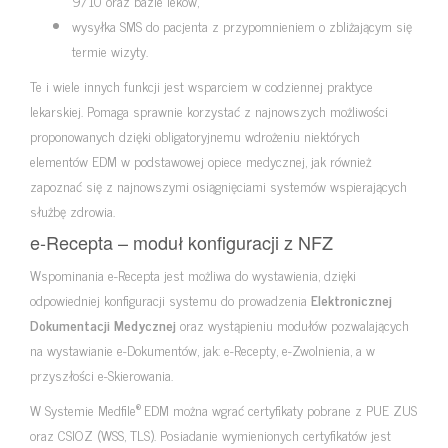
9/10 oraz bazie leków,
wysyłka SMS do pacjenta z przypomnieniem o zbliżającym się
termie wizyty.
Te i wiele innych funkcji jest wsparciem w codziennej praktyce
lekarskiej. Pomaga sprawnie korzystać z najnowszych możliwości
proponowanych dzięki obligatoryjnemu wdrożeniu niektórych
elementów EDM w podstawowej opiece medycznej, jak również
zapoznać się z najnowszymi osiągnięciami systemów wspierających
służbę zdrowia.
e-Recepta – moduł konfiguracji z NFZ
Wspominania e-Recepta jest możliwa do wystawienia, dzięki
odpowiedniej konfiguracji systemu do prowadzenia
Elektronicznej
Dokumentacji Medycznej
oraz wystąpieniu modułów pozwalających
na wystawianie e-Dokumentów, jak: e-Recepty, e-Zwolnienia, a w
przyszłości e-Skierowania.
®
W Systemie Medfile
EDM można wgrać certyfikaty pobrane z PUE ZUS
oraz CSIOZ (WSS, TLS). Posiadanie wymienionych certyfikatów jest